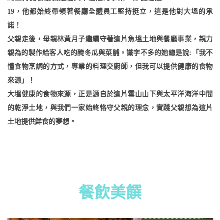
19，他都始終帶領著餐廳全體員工堅持挺立，這是他對大塭的承
諾！
父親走後，母親林黃月子繼續守著這片魚塭土地與餐廳事業，親力
親為的製作給客人吃的醃冬瓜與菜脯。識字不多的她總是說:「我不
懂食物烹調的方式，專業的料理交廚師，但我可以提供健康的食物
來源」！
大塭健康的食物來源，正是源自於這片雪山山下與太平洋海洋中間
的乾淨土地，與我們一家始終恪守父親的理念，實踐父親想為這片
土地提供鮮食的夢想。
餐飲美饌