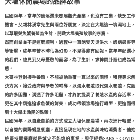
大塭休閒農場的品牌故事
民國60年，當年的礁溪還未發展觀光產業，也沒有工業，缺乏工作
機會。父親林漢章先生與兩位好朋友，決定在大塭這一塊濕地上，
以草蝦與魚蟹養殖為生計，開啟大塭養殖故事的序篇。
然而創業並不是這麼順利，過程中一直飽受天災洪水、蝦病蟲害等
等衝擊，終年辛苦不時化為幻影，不見得能有回報。當年年紀還小
的我們，總見到父母憂愁的面容，為了生計，求神問卦竟也成為常
態。
大哥林登財接手養殖，不想被動重覆一直以來的困境，積極尋求解
決方案。接受政府與學者的輔導，以海水養殖取代淡水養殖，克服
的許多困難，溝通了許多阻礙，才終於提高了養殖水產的存活率，
更在其中精進追求魚蟹的鮮美，成功帶領漁場進行轉型，更進而得
到十大傑出漁民的殊榮！
民國90年，以自產自銷的方式成立大塭休閒農場，再次進行轉型，
以自營的蘭陽蟳屋餐廳，直接呈現在地的水產美味給消費者。他始
終堅持開餐廳就是爐火不能熄的事業，即便經過SARS、COVID-