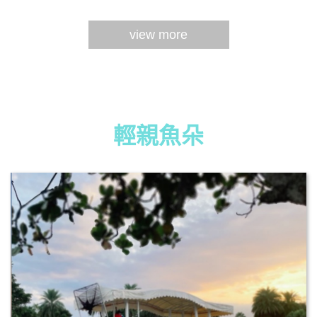
view more
輕親魚朵